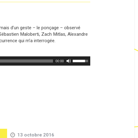
, mais d’un geste – le ponçage – observé
 Sébastien Maloberti, Zach Mitlas, Alexandre
écurrence qui m’a interrogée.
Utilisez
00:00
les
flèches
haut/bas
pour
augmenter
ou
diminuer
le
volume.
13 octobre 2016