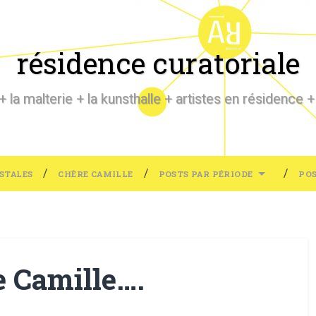
résidence curatoriale
 la malterie + la kunsthalle + artistes en résidence +
STALES
CHÈRE CAMILLE
POSTS PAR PÉRIODE
POS
e Camille….