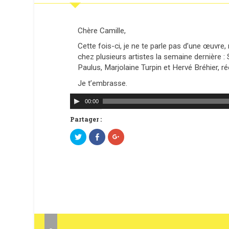
Chère Camille,
Cette fois-ci, je ne te parle pas d’une œuvre
chez plusieurs artistes la semaine dernière :
Paulus, Marjolaine Turpin et Hervé Bréhier, r
Je t’embrasse.
Lecteur
00:00
audio
Partager :
C
C
C
l
l
l
i
i
i
q
q
q
u
u
u
e
e
e
z
z
z
p
p
p
o
o
o
u
u
u
r
r
r
p
p
p
a
a
a
r
r
r
t
t
t
a
a
a